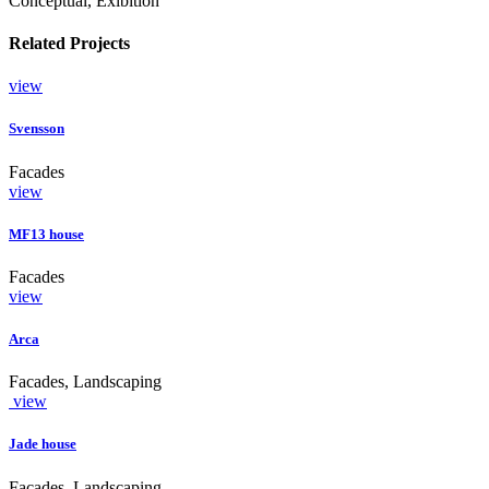
Conceptual, Exibition
Related Projects
view
Svensson
Facades
view
MF13 house
Facades
view
Arca
Facades, Landscaping
view
Jade house
Facades, Landscaping