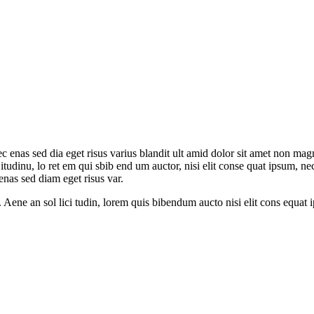
c enas sed dia eget risus varius blandit ult amid dolor sit amet non mag
l itudinu, lo ret em qui sbib end um auctor, nisi elit conse quat ipsum, ne
nas sed diam eget risus var.
 Aene an sol lici tudin, lorem quis bibendum aucto nisi elit cons equat ips