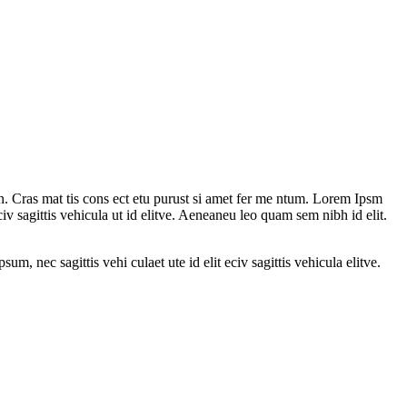
n. Cras mat tis cons ect etu purust si amet fer me ntum. Lorem Ipsm
civ sagittis vehicula ut id elitve. Aeneaneu leo quam sem nibh id elit.
um, nec sagittis vehi culaet ute id elit eciv sagittis vehicula elitve.