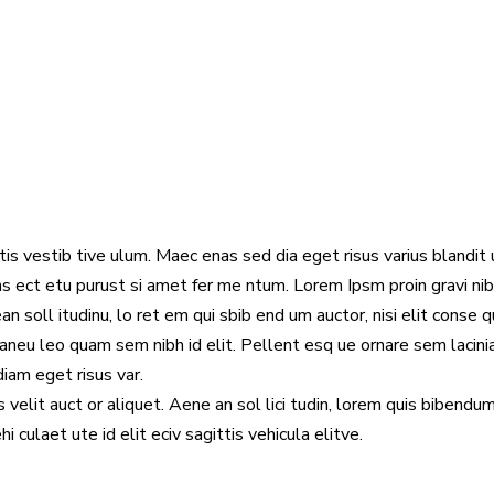
s vestib tive ulum. Maec enas sed dia eget risus varius blandit 
s ect etu purust si amet fer me ntum. Lorem Ipsm proin gravi ni
ean soll itudinu, lo ret em qui sbib end um auctor, nisi elit conse 
neaneu leo quam sem nibh id elit. Pellent esq ue ornare sem lacini
am eget risus var.
s velit auct or aliquet. Aene an sol lici tudin, lorem quis bibendu
i culaet ute id elit eciv sagittis vehicula elitve.