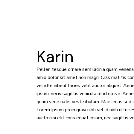
Karin
Pellen tesque ornare sem lacinia quam venenati
amid dolor sit amet non magn. Cras mat tis con
vel idte nibeul tricies velit auctor aliquet. Aen
ipsum, neciv sagittis vehicula ut id elitve. Ae
quam vene natis veste ibulum. Maecenas sed di
Lorem Ipsum proin gravi nibh vel id nibh ultricie
aucto nisi elit cons equat ipsum, nec sagittis veh