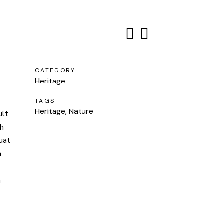
CATEGORY
Heritage
TAGS
Heritage, Nature
ult
bh
quat
a
m