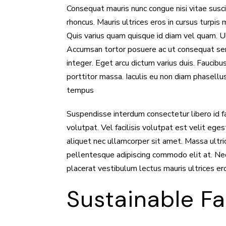
Consequat mauris nunc congue nisi vitae suscip
rhoncus. Mauris ultrices eros in cursus turpis 
Quis varius quam quisque id diam vel quam. Ul
Accumsan tortor posuere ac ut consequat sem
integer. Eget arcu dictum varius duis. Faucibu
porttitor massa. Iaculis eu non diam phasellus
tempus
Suspendisse interdum consectetur libero id fau
volutpat. Vel facilisis volutpat est velit ege
aliquet nec ullamcorper sit amet. Massa ultri
pellentesque adipiscing commodo elit at. Ne
placerat vestibulum lectus mauris ultrices e
Sustainable F