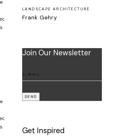
re
LANDSCAPE ARCHITECTURE
Frank Gehry
Nec
as
Join Our Newsletter
SEND
re
Nec
as
Get Inspired