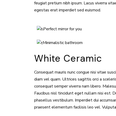
feugiat pretium nibh ipsum. Lacus viverra vita
egestas erat imperdiet sed euismod.
Perfect mirror for you
Minimalistic bathroom
White Ceramic
Consequat mauris nunc congue nisi vitae suscip
diam vel quam. Ultrices sagittis orci a scele
consequat semper viverra nam libero. Malesua
Faucibus nisl tincidunt eget nullam nisi est. 
phasellus vestibulum. Imperdiet dui accumsan 
praesent elementum facilisis leo vel. Vulput