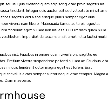
it tellus. Quis eleifend quam adipiscing vitae proin sagittis nisl
massa tincidunt. Integer quis auctor elit sed vulputate mi sit ame
trices sagittis orci a scelerisque purus semper eget duis.
per viverra nam libero. Malesuada fames ac turpis egestas
s nisl tincidunt eget nullam non nisi est. Duis ut diam quam nulla
 vestibulum. Imperdiet dui accumsan sit amet nulla facilisi morbi
cibus nisl. Faucibus in ornare quam viverra orci sagittis eu
stas. Pretium viverra suspendisse potenti nullam ac. Faucibus vit
cies mi quis hendrerit dolor magna eget est lorem. Erat
que convallis a cras semper auctor neque vitae tempus. Magna a
ros. Diam maecenas
armhouse