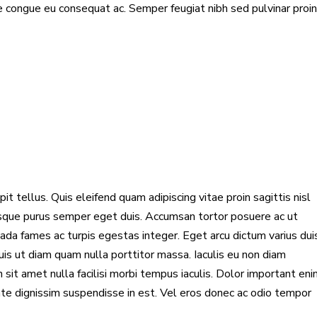
e congue eu consequat ac. Semper feugiat nibh sed pulvinar proin.
it tellus. Quis eleifend quam adipiscing vitae proin sagittis nisl
risque purus semper eget duis. Accumsan tortor posuere ac ut
da fames ac turpis egestas integer. Eget arcu dictum varius duis
Duis ut diam quam nulla porttitor massa. Iaculis eu non diam
sit amet nulla facilisi morbi tempus iaculis. Dolor important en
ate dignissim suspendisse in est. Vel eros donec ac odio tempor