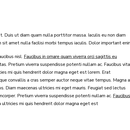
st. Duis ut diam quam nulla porttitor massa. Iaculis eu non diam
sit amet nulla facilisi morbi tempus iaculis. Dolor important eni
ucibus nisl.
Faucibus in ornare quam viverra orci sagittis eu
estas. Pretium viverra suspendisse potenti nullam ac. Faucibus vit
cies mi quis hendrerit dolor magna eget est lorem. Erat
que convallis a cras semper auctor neque vitae tempus. Magna a
os. Diam maecenas ultricies mi eget mauris. Feugiat sed lectus
mcorper. Pretium viverra suspendisse potenti nullam ac.
Faucibu
ultricies mi quis hendrerit dolor magna eget est