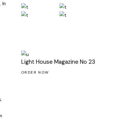
 In
Light House Magazine No 23
ORDER NOW
.
im