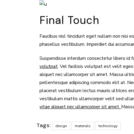
Final Touch
Faucibus nisl tincidunt eget nullam non nisi e
phasellus vestibulum. Imperdiet dui accumsan 
Suspendisse interdum consectetur libero id fa
volutpat
. Vel facilisis volutpat est velit eg
aliquet nec ullamcorper sit amet. Massa ultri
pellentesque adipiscing commodo elit at. Ne
placerat vestibulum lectus mauris ultrices er
vestibulum mattis ullamcorper velit sed ulla
vitae aliquet nec ullamcorper sit amet.
Massa 
Tags:
design
materials
technology