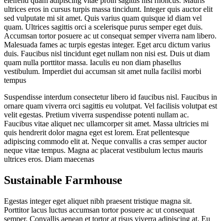
eleifend quam adipiscing vitae proin sagittis nisl rhoncus. Mauris
ultrices eros in cursus turpis massa tincidunt. Integer quis auctor elit
sed vulputate mi sit amet. Quis varius quam quisque id diam vel
quam. Ultrices sagittis orci a scelerisque purus semper eget duis.
Accumsan tortor posuere ac ut consequat semper viverra nam libero.
Malesuada fames ac turpis egestas integer. Eget arcu dictum varius
duis. Faucibus nisl tincidunt eget nullam non nisi est. Duis ut diam
quam nulla porttitor massa. Iaculis eu non diam phasellus
vestibulum. Imperdiet dui accumsan sit amet nulla facilisi morbi
tempus
Suspendisse interdum consectetur libero id faucibus nisl. Faucibus in
ornare quam viverra orci sagittis eu volutpat. Vel facilisis volutpat est
velit egestas. Pretium viverra suspendisse potenti nullam ac.
Faucibus vitae aliquet nec ullamcorper sit amet. Massa ultricies mi
quis hendrerit dolor magna eget est lorem. Erat pellentesque
adipiscing commodo elit at. Neque convallis a cras semper auctor
neque vitae tempus. Magna ac placerat vestibulum lectus mauris
ultrices eros. Diam maecenas
Sustainable Farmhouse
Egestas integer eget aliquet nibh praesent tristique magna sit.
Porttitor lacus luctus accumsan tortor posuere ac ut consequat
semper. Convallis aenean et tortor at risus viverra adipiscing at. Eu