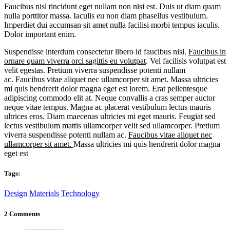
Faucibus nisl tincidunt eget nullam non nisi est. Duis ut diam quam
nulla porttitor massa. Iaculis eu non diam phasellus vestibulum.
Imperdiet dui accumsan sit amet nulla facilisi morbi tempus iaculis.
Dolor important enim.
Suspendisse interdum consectetur libero id faucibus nisl.
Faucibus in
ornare quam viverra orci sagittis eu volutpat
. Vel facilisis volutpat est
velit egestas. Pretium viverra suspendisse potenti nullam
ac. Faucibus vitae aliquet nec ullamcorper sit amet. Massa ultricies
mi quis hendrerit dolor magna eget est lorem. Erat pellentesque
adipiscing commodo elit at. Neque convallis a cras semper auctor
neque vitae tempus. Magna ac placerat vestibulum lectus mauris
ultrices eros. Diam maecenas ultricies mi eget mauris. Feugiat sed
lectus vestibulum mattis ullamcorper velit sed ullamcorper. Pretium
viverra suspendisse potenti nullam ac.
Faucibus vitae aliquet nec
ullamcorper sit amet.
Massa ultricies mi quis hendrerit dolor magna
eget est
Tags:
Design
Materials
Technology
2 Comments