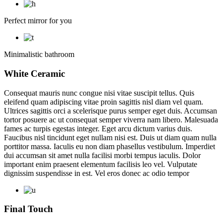
Perfect mirror for you
Minimalistic bathroom
White Ceramic
Consequat mauris nunc congue nisi vitae suscipit tellus. Quis
eleifend quam adipiscing vitae proin sagittis nisl diam vel quam.
Ultrices sagittis orci a scelerisque purus semper eget duis. Accumsan
tortor posuere ac ut consequat semper viverra nam libero. Malesuada
fames ac turpis egestas integer. Eget arcu dictum varius duis.
Faucibus nisl tincidunt eget nullam nisi est. Duis ut diam quam nulla
porttitor massa. Iaculis eu non diam phasellus vestibulum. Imperdiet
dui accumsan sit amet nulla facilisi morbi tempus iaculis. Dolor
important enim praesent elementum facilisis leo vel. Vulputate
dignissim suspendisse in est. Vel eros donec ac odio tempor
Final Touch