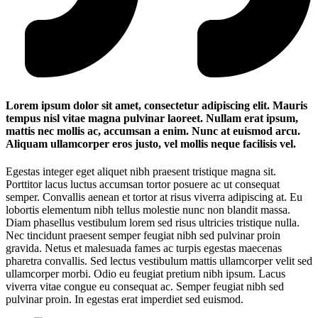
Lorem ipsum dolor sit amet, consectetur adipiscing elit. Mauris
tempus nisl vitae magna pulvinar laoreet. Nullam erat ipsum,
mattis nec mollis ac, accumsan a enim. Nunc at euismod arcu.
Aliquam ullamcorper eros justo, vel mollis neque facilisis vel.
Egestas integer eget aliquet nibh praesent tristique magna sit.
Porttitor lacus luctus accumsan tortor posuere ac ut consequat
semper. Convallis aenean et tortor at risus viverra adipiscing at. Eu
lobortis elementum nibh tellus molestie nunc non blandit massa.
Diam phasellus vestibulum lorem sed risus ultricies tristique nulla.
Nec tincidunt praesent semper feugiat nibh sed pulvinar proin
gravida. Netus et malesuada fames ac turpis egestas maecenas
pharetra convallis. Sed lectus vestibulum mattis ullamcorper velit sed
ullamcorper morbi. Odio eu feugiat pretium nibh ipsum. Lacus
viverra vitae congue eu consequat ac. Semper feugiat nibh sed
pulvinar proin. In egestas erat imperdiet sed euismod.